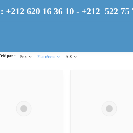
: +212 620 16 36 10 -
+212
522 75 
Trié par :
Prix
Plus récent
A-Z