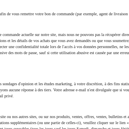
afin de vous remettre votre bon de commande (par exemple, agent de livraison 
e commande actuelle sur notre site, mais nous ne pouvons pas la récupérer dire
tions et les détails de vos achats que vous avez demandés ou que vous soumettr
er une confidentialité totale lors de l'accès à vos données personnelles, ne les 
ive des mots de passe, sauf si cette utilisation abusive est causée par une erreu
sondages d'opinion et les études marketing, à votre discrétion, à des fins statisti
yons aucune réponse à des tiers. Votre adresse e-mail n'est divulguée que si vo
il privé.
e ou nos autres sites, ou sur nos produits, ventes, offres, ventes, bulletins et a
tions supplémentaires (ou une partie de celles-ci), veuillez cliquer sur le lien 
t jours ouvrables (tous les jours sauf les jours Samedi, dimanche et jours fériés