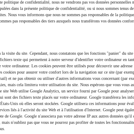
te politique de confidentialité, nous ne vendrons pas vos données personnelles ni
ipulées dans la présente politique de confidentialité, ou si nous sommes tenus de l
s sites. Nous vous informons que nous ne sommes pas responsables de la politique
 sommes pas responsables des tiers auxquels nous transférons vos données confor
 la visite du site. Cependant, nous constatons que les fonctions "panier" du sit
 fichiers texte qui permettent à notre serveur d'identifier votre ordinateur en tant
de votre ordinateur. Les cookies peuvent être utilisés pour découvrir une adress
 des cookies pour assurer votre confort lors de la navigation sur ce site (par exe
-mail) et ne pas obtenir ou utiliser d'autres informations vous concernant (par 
kies, mais cela limitera votre utilisation du site. Nous espérons que vous vous a
e site Web utilise Google Analytics, un service fourni par Google pour analyser 
qui sont des fichiers texte placés sur votre ordinateur. Google transférera les inf
tats-Unis où elles seront stockées. Google utilisera ces informations pour évalu
rvices liés à l'activité du site Web et à l'utilisation d'Internet. Google peut égal
ompte de Google. Google n'associera pas votre adresse IP aux autres données qu'il
 mais n'oubliez pas que vous ne pourrez pas profiter de toutes les fonctionnalité
sus.