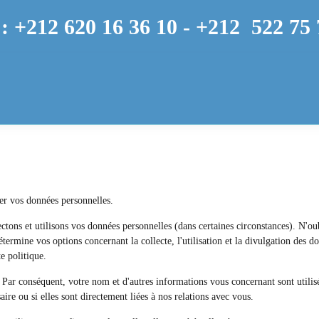
: +212 620 16 36 10 -
+212
522 75 
ger vos données personnelles.
tons et utilisons vos données personnelles (dans certaines circonstances). N'oub
étermine vos options concernant la collecte, l'utilisation et la divulgation des d
e politique.
 Par conséquent, votre nom et d'autres informations vous concernant sont utili
aire ou si elles sont directement liées à nos relations avec vous.