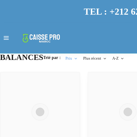
TEL : +212 6
BALANCES
Trié par :
Prix
Plus récent
A-Z