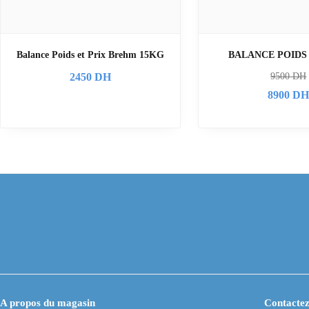
Balance Poids et Prix Brehm 15KG
BALANCE POIDS 
2450
DH
9500
DH
8900
D
A propos du magasin
Contactez