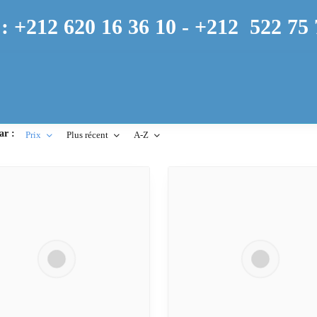
: +212 620 16 36 10 -
+212
522 75 
ar :
Prix
Plus récent
A-Z