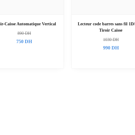
ir-Caisse Automatique Vertical
Lecteur code barres sans fil 1D
Tiroir Caisse
890
DH
1030
DH
750
DH
990
DH