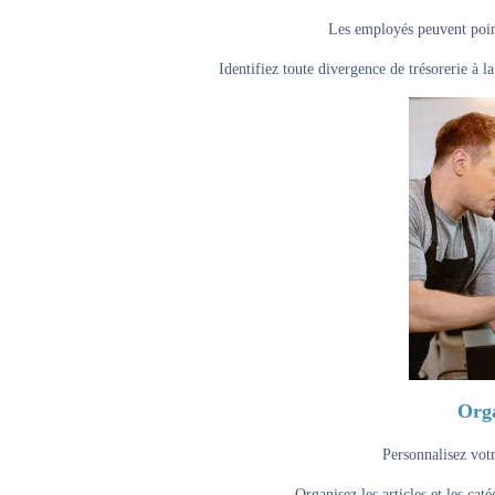
Les employés peuvent pointe
Identifiez toute divergence de trésorerie à l
Orga
Personnalisez votr
Organisez les articles et les caté