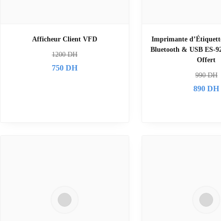
Afficheur Client VFD
Imprimante d’Étiquet
Bluetooth & USB ES-9
1200
DH
Offert
750
DH
990
DH
890
DH