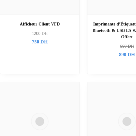
Afficheur Client VFD
Imprimante d’Étiquet
Bluetooth & USB ES-9
1200
DH
Offert
750
DH
990
DH
890
DH